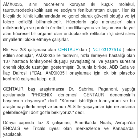
AMX0035, sinir hücrelerini koruyan iki küçük molekül,
tauroursodeoksikolik asit ve sodyum fenilbutirattan oluşur. Her iki
bileşik de klinik kullanımdadır ve genel olarak güvenli olduğu ve iyi
tolere edildiği bilinmektedir. Hücrelerin güç merkezleri olan
mitokondriya ve protein üretimi, modifikasyonu ve taşınmasında yer
alan hücresel bir organel olan endoplazmik retikulum içindeki stres
sinyallerini bloke etmeye çalışırlar.
Bir Faz 2/3 çalışması olan
CENTAUR
'dan (
NCT03127514
) elde
edilen sonuçlar, AMX0035 ile tedavini, hızla ilerleyen hastalığı olan
137 hastada fonksiyonel düşüşü yavaşlattığını ve yaşam süresini
önemli ölçüde uzattığını göstermiştir. Bununla birlikte, ABD Gıda ve
İlaç Dairesi (FDA), AMX0035'i onaylamak için ek bir plasebo
kontrollü çalışma talep etti.
CENTAUR baş araştırmacısı Dr. Sabrina Paganoni, yaptığı
açıklamada "PHOENIX denemesi CENTAUR denemesinin
başarısına dayanıyor" dedi. "Küresel işbirliğine inanıyorum ve bu
araştırmayı ilerletmeyi ve bunun ALS ile yaşayanlar için ne anlama
gelebileceğini dört gözle bekliyoruz." dedi.
Dünya çapında faz 3 çalışması, Amerika'da Neals, Avrupa’da
ENCALS ve Tricals üyesi olan merkezlerde ve Kanada'da
yapılacak.