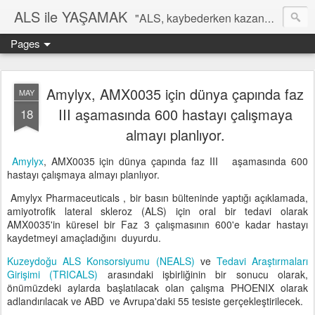
ALS ile YAŞAMAK
"ALS, kaybederken kazanmayı öğrenme sanatıdır" Dr Alper Kaya
Pages
Amylyx, AMX0035 için dünya çapında faz
MAY
III aşamasında 600 hastayı çalışmaya
18
almayı planlıyor.
Amylyx
, AMX0035 için dünya çapında faz III aşamasında 600
hastayı çalışmaya almayı planlıyor.
Amylyx Pharmaceuticals , bir basın bülteninde yaptığı açıklamada,
amiyotrofik lateral skleroz (ALS) için oral bir tedavi olarak
AMX0035'in küresel bir Faz 3 çalışmasının 600'e kadar hastayı
kaydetmeyi amaçladığını duyurdu.
Kuzeydoğu ALS Konsorsiyumu (NEALS)
ve
Tedavi Araştırmaları
Girişimi (TRICALS)
arasındaki işbirliğinin bir sonucu olarak,
önümüzdeki aylarda başlatılacak olan çalışma PHOENIX olarak
adlandırılacak ve ABD ve Avrupa'daki 55 tesiste gerçekleştirilecek.