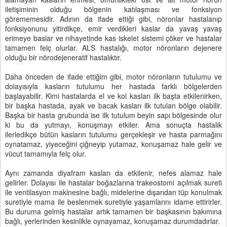
iletişiminin olduğu bölgenin katılaşması ve fonksiyon
görememesidir. Adının da ifade ettiği gibi, nöronlar hastalanıp
fonksiyonunu yitirdikçe, emir verdikleri kaslar da yavaş yavaş
erimeye baslar ve nihayetinde kas iskelet sistemi çöker ve hastalar
tamamen felç olurlar. ALS hastalığı, motor nöronların dejenere
olduğu bir nörodejeneratif hastalıktır.
Daha önceden de ifade ettiğim gibi, motor nöronların tutulumu ve
dolayısıyla kasların tutulumu her hastada farklı bölgelerden
başlayabilir. Kimi hastalarda el ve kol kasları ilk başta etkilenirken,
bir başka hastada, ayak ve bacak kasları ilk tutulan bölge olabilir.
Başka bir hasta grubunda ise ilk tutulum beyin sapı bölgesinde olur
ki bu da yutmayı, konuşmayı etkiler. Ama sonuçta hastalık
ilerledikçe bütün kasların tutulumu gerçekleşir ve hasta parmağını
oynatamaz, yiyeceğini çiğneyip yutamaz, konuşamaz hale gelir ve
vücut tamamıyla felç olur.
Aynı zamanda diyafram kasları da etkilenir, nefes alamaz hale
gelirler. Dolayısı ile hastalar boğazlarına trakeostomi açılmak sureti
ile ventilasyon makinesine bağlı, midelerine dışarıdan tüp konulmak
suretiyle mama ile beslenmek suretiyle yaşamlarını idame ettirirler.
Bu duruma gelmiş hastalar artık tamamen bir başkasının bakımına
bağlı, yerlerinden kesinlikle oynayamaz, konuşamaz durumdadırlar.