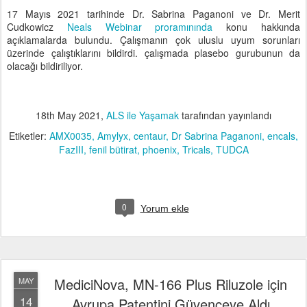
17 Mayıs 2021 tarihinde Dr. Sabrina Paganoni ve Dr. Merit
Cudkowicz
Neals Webinar proramınında
konu hakkında
açıklamalarda bulundu. Çalışmanın çok uluslu uyum sorunları
üzerinde çalıştıklarını bildirdi. çalışmada plasebo gurubunun da
olacağı bildiriliyor.
18th May 2021
,
ALS ile Yaşamak
tarafından yayınlandı
Etiketler:
AMX0035
Amylyx
centaur
Dr Sabrina Paganoni
encals
FazIII
fenil bütirat
phoenix
Tricals
TUDCA
0
Yorum ekle
MediciNova, MN-166 Plus Riluzole için
MAY
14
Avrupa Patentini Güvenceye Aldı