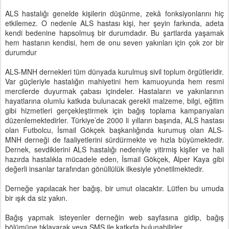
ALS hastalığı genelde kişilerin düşünme, zekâ fonksiyonlarını hiç
etkilemez. O nedenle ALS hastası kişi, her şeyin farkında, adeta
kendi bedenine hapsolmuş bir durumdadır. Bu şartlarda yaşamak
hem hastanın kendisi, hem de onu seven yakınları için çok zor bir
durumdur
ALS-MNH dernekleri tüm dünyada kurulmuş sivil toplum örgütleridir.
Var güçleriyle hastalığın mahiyetini hem kamuoyunda hem resmi
mercilerde duyurmak çabası içindeler. Hastaların ve yakınlarının
hayatlarına olumlu katkıda bulunacak gerekli malzeme, bilgi, eğitim
gibi hizmetleri gerçekleştirmek için bağış toplama kampanyaları
düzenlemektedirler. Türkiye’de 2000 li yılların başında, ALS hastası
olan Futbolcu, İsmail Gökçek başkanlığında kurumuş olan ALS-
MNH derneği de faaliyetlerini sürdürmekte ve hızla büyümektedir.
Dernek, sevdiklerini ALS hastalığı nedeniyle yitirmiş kişiler ve hali
hazırda hastalıkla mücadele eden, İsmail Gökçek, Alper Kaya gibi
değerli insanlar tarafından gönüllülük ilkesiyle yönetilmektedir.
Derneğe yapılacak her bağış, bir umut olacaktır. Lütfen bu umuda
bir ışık da siz yakın.
Bağış yapmak isteyenler derneğin web sayfasına gidip, bağış
bölümüne tıklayarak veya SMS ile katkıda bulunabilirler.