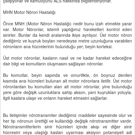
çalışıyorlar ve kamuoyunu ALS hakkında bilgilendiriyorlar.
MHN Motor Nöron Hastalığı
Önce MNH (Motor Nöron Hastalığı) nedir bunu izah etmekte yarar
var. Motor Nöronlar, istemli yaptığımız hareketleri kontrol eden
sinirler. Bunlar da kendi aralarında ikiye ayrılıyor. Üst motor nöron
dediğimiz ve kuyruk boyları neredeyse metre uzunluğuna varabilen
nöronların ana hücrelerinin bulunduğu yer; beyin korteksi.
Üst motor nöronlar, kasların nasıl ve ne kadar hareket edeceğine
dair bilgi ve komutların oluşmasını sağlayan nöronlar.
Bu komutlar, beyin sapında ve omurilikte, ön boynuz denilen
kısımda ana hücreleri bulunan alt motor nöronlara iletilir. Üst motor
nöronlardan bu komutları alan alt motor nöronlar, yine bulunduğu
yere göre değişik uzunluklara sahip akson, yani kuyrukları yoluyla,
ilgili kaslara ulaşır ve onların hareket etmesini sağlarlar.
Bu iletişimler nörotransmiter dediğimiz maddeler sayesinde olur ve
her tip nöronun ürettiği ve kullandığı değişik nörotransmitter vardır.
Nörotransmitterlerin sinir hücreleri içinde akışı ve diğer sinir
hücresini veya ulaştığı kasları uyarması aksiyon potansiyeli adi