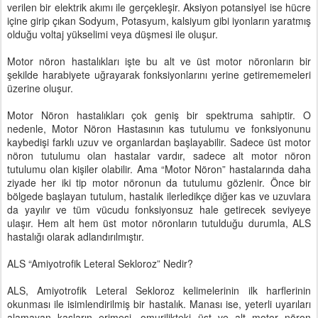
verilen bir elektrik akımı ile gerçekleşir. Aksiyon potansiyel ise hücre
içine girip çıkan Sodyum, Potasyum, kalsiyum gibi iyonların yaratmış
olduğu voltaj yükselimi veya düşmesi ile oluşur.
Motor nöron hastalıkları işte bu alt ve üst motor nöronların bir
şekilde harabiyete uğrayarak fonksiyonlarını yerine getirememeleri
üzerine oluşur.
Motor Nöron hastalıkları çok geniş bir spektruma sahiptir. O
nedenle, Motor Nöron Hastasının kas tutulumu ve fonksiyonunu
kaybedişi farklı uzuv ve organlardan başlayabilir. Sadece üst motor
nöron tutulumu olan hastalar vardır, sadece alt motor nöron
tutulumu olan kişiler olabilir. Ama “Motor Nöron” hastalarında daha
ziyade her iki tip motor nöronun da tutulumu gözlenir. Önce bir
bölgede başlayan tutulum, hastalık ilerledikçe diğer kas ve uzuvlara
da yayılır ve tüm vücudu fonksiyonsuz hale getirecek seviyeye
ulaşır. Hem alt hem üst motor nöronların tutulduğu durumla, ALS
hastalığı olarak adlandırılmıştır.
ALS “Amiyotrofik Leteral Sekloroz” Nedir?
ALS, Amiyotrofik Leteral Sekloroz kelimelerinin ilk harflerinin
okunması ile isimlendirilmiş bir hastalık. Manası ise, yeterli uyarıları
alamayan kasların erimesi, omurilikteki üst ve alt motor nöron