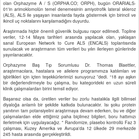
olan Orphazyme A / S (ORPHA.CO; ORPH), bugün ORARIALS-
01'in arimoklomolün temel denemesinin amiyotrofik lateral skleroz
(ALS), ALS ile yaşayan insanlarda fayda göstermek için birincil ve
ikincil uç noktalarını karşılamadığını duyurdu.
Araştırmada hiçbir önemli güvenlik bulgusu rapor edilmedi. Topline
veriler, 12-14 Mayıs tarihleri ​​arasında yapılacak olan, yaklaşan
sanal European Network to Cure ALS (ENCALS) toplantısında
sunulacak ve araştırmanın tüm verileri bu yılın ilerleyen günlerinde
yayınlanacaktır.
Orphazyme Baş Tıp Sorumlusu Dr. Thomas Blaettler,
araştırmacılara, hastalara ve ailelere programımıza katılımları ve
işbirlikleri için içten teşekkürlerimizi sunuyoruz ”dedi. “18 ayı aşkın
bir değerlendirmeyle bu çalışma, bu kategorideki en uzun süreli
klinik çalışmalardan birini temsil ediyor.
Başarısız olsa da, üretilen veriler bu zorlu hastalıkla ilgili bilimsel
diyaloğa anlamlı bir şekilde katkıda bulunacaktır. Isı şoku protein
yanıtının tam potansiyelini araştırmaya devam ederken, bu ve diğer
çalışmalardan elde ettiğimiz paha biçilmez bilgileri, boru hattımızı
ilerletmek için uygulayacağız. " Randomize, plasebo kontrollü Faz 3
çalışması, Kuzey Amerika ve Avrupa'da 12 ülkede 29 merkezde
245 hasta arasında gerçekleştirildi.