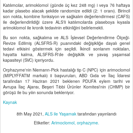
Katılımcılar, arimoklomol (günde üç kez 248 mg) i veya 76 haftaya
kadar plasebo alacak şekilde randomize edildi (2: 1 oranı). Birincil
son nokta, kombine fonksiyon ve sağkalım değerlendirmesi (CAFS)
ile değerlendirildiği üzere ALS'li katılımcılarda plaseboya kıyasla
arimoklomol ile kronik tedavinin etkinliğini belirlemekti.
Bu son nokta, sağkalıma ve ALS İşlevsel Değerlendirme Ölçeği-
Revize Edilmiş (ALSFRS-R) puanındaki değişikliğe dayalı genel
tedavi etkisini göstermek için seçildi. İkincil sonlanım noktaları,
hayatta kalma, ALSFRS-R'de değişiklik ve yavaş yaşamsal
kapasiteyi (SVC) içeriyordu.
Orphazyme'nin Niemann-Pick hastalığı tip C (NPC) için arimoclomol
(MIPLYFFATM markalı) ii başvuruları, ABD Gıda ve İlaç İdaresi
tarafından 17 Haziran 2021 beklenen PDUFA eylem tarihi ve
Avrupa İlaç Ajansı, Beşeri Tıbbi Ürünler Komitesi'nin (CHMP) bir
görüşü ile bu yılın sonunda bekleniyor.
Kaynak
8th May 2021
,
ALS ile Yaşamak
tarafından yayınlandı
Etiketler:
Arimoclomol
orphazyme.