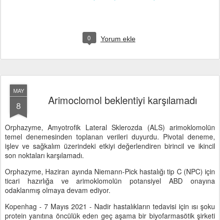
0
Yorum ekle
MAY
Arimoclomol beklentiyi karşılamadı
8
Orphazyme, Amyotrofik Lateral Sklerozda (ALS) arimoklomolün
temel denemesinden toplanan verileri duyurdu. Pivotal deneme,
işlev ve sağkalım üzerindeki etkiyi değerlendiren birincil ve ikincil
son noktaları karşılamadı.
Orphazyme, Haziran ayında Niemann-Pick hastalığı tip C (NPC) için
ticari hazırlığa ve arimoklomolün potansiyel ABD onayına
odaklanmış olmaya devam ediyor.
Kopenhag - 7 Mayıs 2021 - Nadir hastalıkların tedavisi için ısı şoku
protein yanıtına öncülük eden geç aşama bir biyofarmasötik şirketi