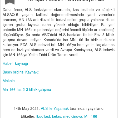
Daha önce, ALS fonksiyonel skorunda, kas testinde ve sübjektif
ALSAQ-5 yaşam kalitesi değerlendirmesinde yanıt verenlerin
oranının, MN-166 artı riluzol ile tedavi edilen grupta yalnızca riluzol
içeren gruba kıyasla daha yüksek olduğu bildiriliyor. Bu yeni
patentin MN-166'nın potansiyel değerini önemli ölçüde artırabileceği
düşünülüyor. Şu anda ABD'deki ALS hastaları ile bir Faz 3 klinik
çalışma devam ediyor. Kanada'da ise MN-166 ile birlikte riluzole
kullanıyor. FDA, ALS tedavisi için MN-166'ya hem yetim ilaç ataması
hem de hızlı yol ataması verdi ve Avrupa Komisyonu, ALS tedavisi
için MN-166'ya Yetim Tıbbi Ürün Tanımı verdi.
Haber kaynağı
Basın bildirisi Kaynak:
Makale.
Mn-166 faz 2-3 klinik çalışma
14th May 2021
,
ALS ile Yaşamak
tarafından yayınlandı
Etiketler:
ibudilast
ketas
medicinova
Mn-166